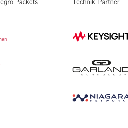
legro Packets
Technik-Partner
men
r