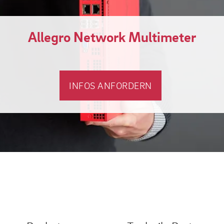
Allegro Network Multimeter
INFOS ANFORDERN