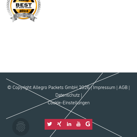
© Copyright Allegro Packets GmbH 2026 |
Impressum
|
AGB
|
Datenschutz
|
Cookie-Einstellungen