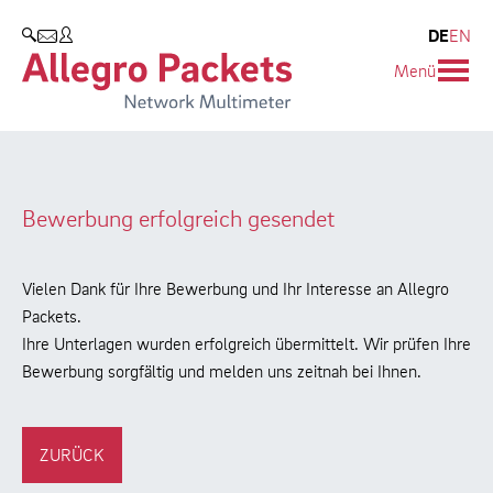
Resources & Service
Blog & Events
Produkte
DE
EN
SUCHEN
Menü
Allegro Network Multimeter
Use Cases
Blog
Analyse-Module
Solution Briefs
Events
Produktübersicht
Whitepaper
Presse
Bewerbung erfolgreich gesendet
Case Studies
Vielen Dank für Ihre Bewerbung und Ihr Interesse an Allegro
Videos
Packets.
Ihre Unterlagen wurden erfolgreich übermittelt. Wir prüfen Ihre
Support
Bewerbung sorgfältig und melden uns zeitnah bei Ihnen.
Produkt-Handbuch
ZURÜCK
Training