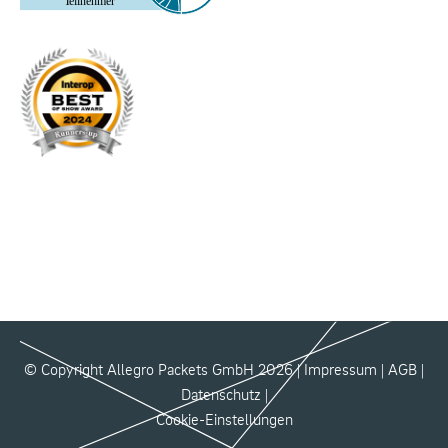
© Copyright Allegro Packets GmbH 2026 |
Impressum
|
AGB
|
Datenschutz
|
Cookie-Einstellungen