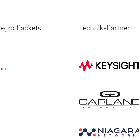
legro Packets
Technik-Partner
men
r