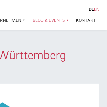
DE
EN
SUCHEN
ERNEHMEN
BLOG & EVENTS
KONTAKT
-Württemberg