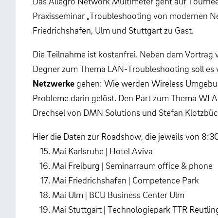
Das Allegro Network Multimeter geht auf Tournee.
Praxisseminar „Troubleshooting von modernen Net
Friedrichshafen, Ulm und Stuttgart zu Gast.
Die Teilnahme ist kostenfrei. Neben dem Vortrag
Degner zum Thema LAN-Troubleshooting soll es 
Netzwerke
gehen: Wie werden Wireless Umgebun
Probleme darin gelöst. Den Part zum Thema W
Drechsel von DMN Solutions und Stefan Klotzbücher
Hier die Daten zur Roadshow, die jeweils von 8:30 
Mai Karlsruhe | Hotel Aviva
Mai Freiburg | Seminarraum office & phone
Mai Friedrichshafen | Competence Park
Mai Ulm | BCU Business Center Ulm
Mai Stuttgart | Technologiepark TTR Reutli