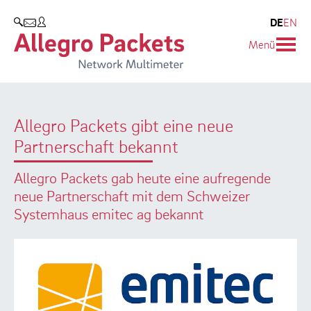
Resources & Service
Unternehmen
Produkte
DE
EN
SUCHEN
Menü
Allegro Network Multimeter
Use Cases
Unternehmen
Analyse-Module
Solution Briefs
Kunden
Allegro Packets gibt eine neue
Produktübersicht
Whitepaper
Partner
Partnerschaft bekannt
Case Studies
Umweltschutz
Allegro Packets gab heute eine aufregende
Videos
Forschung und Lehre
neue Partnerschaft mit dem Schweizer
Systemhaus emitec ag bekannt
Support
Karriere
Produkt-Handbuch
Training