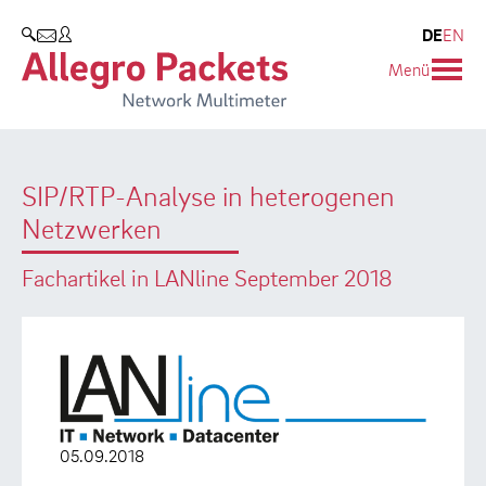
Resources & Service
Unternehmen
Produkte
DE
EN
SUCHEN
Menü
Allegro Network Multimeter
Use Cases
Unternehmen
Analyse-Module
Solution Briefs
Kunden
SIP/RTP-Analyse in heterogenen
Produktübersicht
Whitepaper
Partner
Netzwerken
Case Studies
Umweltschutz
Fachartikel in LANline September 2018
Videos
Forschung und Lehre
Support
Karriere
Produkt-Handbuch
05.09.2018
Training