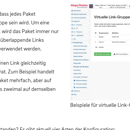
dass jedes Paket
pe sein wird. Um eine
 wird das Paket immer nur
 überlappende Links
 verwendet werden.
en Link gleichzeitig
rat. Zum Beispiel handelt
ket mehrfach, aber auf
ies zweimal auf demselben
Beispiele für virtuelle Lin
tanden? Es gibt aktuell vier Arten der Konfiguration: