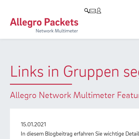
Resources & Service
Unternehmen
Produkte
Allegro Network Multimeter
Use Cases
Unternehmen
Analyse-Module
Solution Briefs
Kunden
Produktübersicht
Whitepaper
Partner
Links in Gruppen s
Case Studies
Umweltschutz
Videos
Forschung und Lehre
Allegro Network Multimeter Featur
Support
Karriere
Produkt-Handbuch
15.01.2021
Training
In diesem Blogbeitrag erfahren Sie wichtige Deta