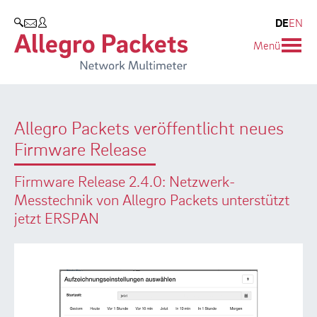
Resources & Service
Unternehmen
Produkte
DE
EN
SUCHEN
Menü
Allegro Network Multimeter
Use Cases
Unternehmen
Analyse-Module
Solution Briefs
Kunden
Allegro Packets veröffentlicht neues
Produktübersicht
Whitepaper
Partner
Firmware Release
Case Studies
Umweltschutz
Firmware Release 2.4.0: Netzwerk-
Videos
Forschung und Lehre
Messtechnik von Allegro Packets unterstützt
jetzt ERSPAN
Support
Karriere
Produkt-Handbuch
Training