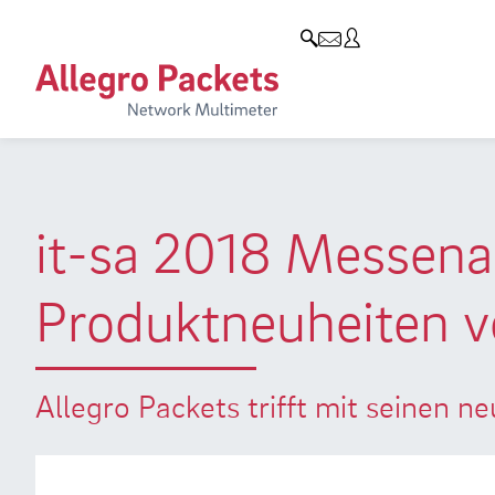
Resources & Service
Unternehmen
Produkte
Allegro Network Multimeter
Use Cases
Unternehmen
Analyse-Module
Solution Briefs
Kunden
Produktübersicht
Whitepaper
Partner
it-sa 2018 Messena
Case Studies
Umweltschutz
Produktneuheiten v
Videos
Forschung und Lehre
Support
Karriere
Allegro Packets trifft mit seinen 
Produkt-Handbuch
Training