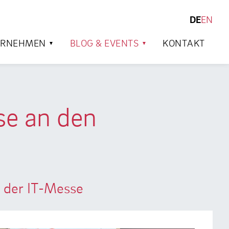
DE
EN
SUCHEN
ERNEHMEN
BLOG & EVENTS
KONTAKT
se an den
r der IT-Messe