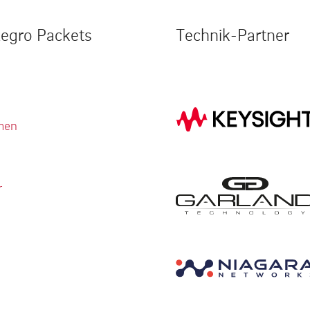
legro Packets
Technik-Partner
men
r