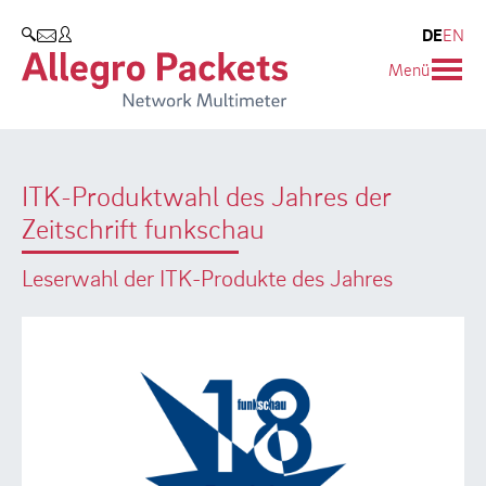
Resources & Service
Unternehmen
Produkte
DE
EN
SUCHEN
Menü
Allegro Network Multimeter
Use Cases
Unternehmen
Analyse-Module
Solution Briefs
Kunden
ITK-Produktwahl des Jahres der
Produktübersicht
Whitepaper
Partner
Zeitschrift funkschau
Case Studies
Umweltschutz
Leserwahl der ITK-Produkte des Jahres
Videos
Forschung und Lehre
Support
Karriere
Produkt-Handbuch
Training