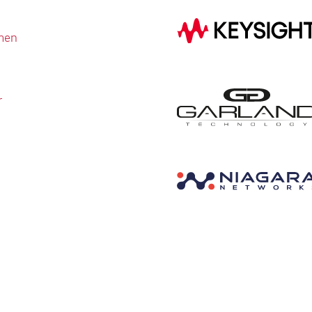
men
r