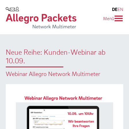
Resources & Service
Unternehmen
Produkte
DE
EN
SUCHEN
Menü
Allegro Network Multimeter
Use Cases
Unternehmen
Analyse-Module
Solution Briefs
Kunden
Neue Reihe: Kunden-Webinar ab
Produktübersicht
Whitepaper
Partner
10.09.
Case Studies
Umweltschutz
Webinar Allegro Network Multimeter
Videos
Forschung und Lehre
Support
Karriere
Produkt-Handbuch
Training