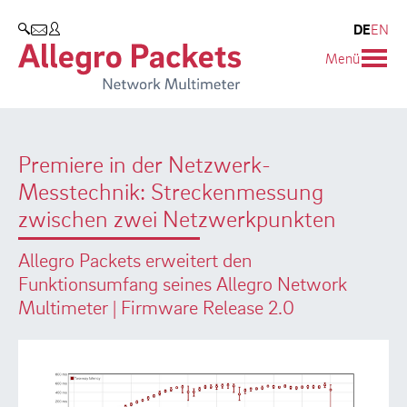
Resources & Service
Unternehmen
Produkte
DE
EN
SUCHEN
Menü
Allegro Network Multimeter
Use Cases
Unternehmen
Analyse-Module
Solution Briefs
Kunden
Premiere in der Netzwerk-
Produktübersicht
Whitepaper
Partner
Messtechnik: Streckenmessung
Case Studies
Umweltschutz
zwischen zwei Netzwerkpunkten
Videos
Forschung und Lehre
Allegro Packets erweitert den
Funktionsumfang seines Allegro Network
Support
Karriere
Multimeter | Firmware Release 2.0
Produkt-Handbuch
Training