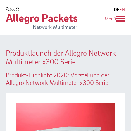
Resources & Service
Unternehmen
Produkte
DE
EN
SUCHEN
Menü
Allegro Network Multimeter
Use Cases
Unternehmen
Analyse-Module
Solution Briefs
Kunden
Produktlaunch der Allegro Network
Produktübersicht
Whitepaper
Partner
Multimeter x300 Serie
Case Studies
Umweltschutz
Produkt-Highlight 2020: Vorstellung der
Videos
Forschung und Lehre
Allegro Network Multimeter x300 Serie
Support
Karriere
Produkt-Handbuch
Training