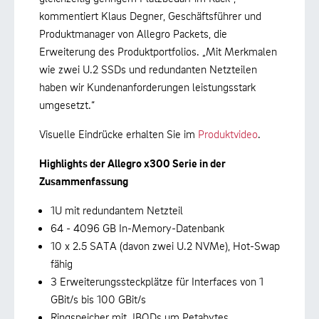
kommentiert Klaus Degner, Geschäftsführer und
Produktmanager von Allegro Packets, die
Erweiterung des Produktportfolios. „Mit Merkmalen
wie zwei U.2 SSDs und redundanten Netzteilen
haben wir Kundenanforderungen leistungsstark
umgesetzt.“
Visuelle Eindrücke erhalten Sie im
Produktvideo
.
Highlights der Allegro x300 Serie in der
Zusammenfassung
1U mit redundantem Netzteil
64 - 4096 GB In-Memory-Datenbank
10 x 2.5 SATA (davon zwei U.2 NVMe), Hot-Swap
fähig
3 Erweiterungssteckplätze für Interfaces von 1
GBit/s bis 100 GBit/s
Ringspeicher mit JBODs um Petabytes