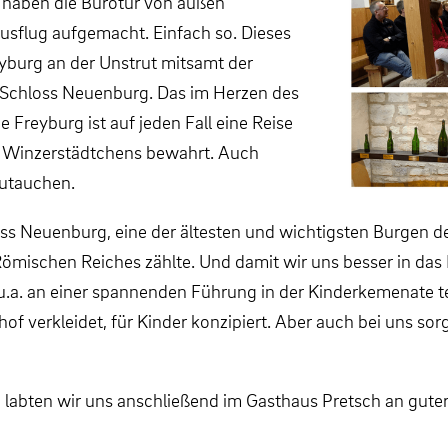
 haben die Bürotür von außen
sflug aufgemacht. Einfach so. Dieses
yburg an der Unstrut mitsamt der
 Schloss Neuenburg. Das im Herzen des
reyburg ist auf jeden Fall eine Reise
nen Winzerstädtchens bewahrt. Auch
zutauchen.
ss Neuenburg, eine der ältesten und wichtigsten Burgen d
 Römischen Reiches zählte. Und damit wir uns besser in da
.a. an einer spannenden Führung in der Kinderkemenate te
chof verkleidet, für Kinder konzipiert. Aber auch bei uns s
labten wir uns anschließend im Gasthaus Pretsch an guter