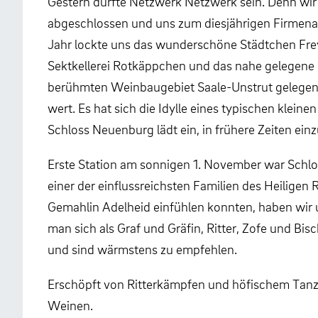
Gestern durfte Netzwerk Netzwerk sein. Denn wir
abgeschlossen und uns zum diesjährigen Firmenau
Jahr lockte uns das wunderschöne Städtchen Fre
Sektkellerei Rotkäppchen und das nahe gelegene
berühmten Weinbaugebiet Saale-Unstrut gelegene F
wert. Es hat sich die Idylle eines typischen klei
Schloss Neuenburg lädt ein, in frühere Zeiten ein
Erste Station am sonnigen 1. November war Schlo
einer der einflussreichsten Familien des Heiligen
Gemahlin Adelheid einfühlen konnten, haben wir u
man sich als Graf und Gräfin, Ritter, Zofe und Bis
und sind wärmstens zu empfehlen.
Erschöpft von Ritterkämpfen und höfischem Tanz 
Weinen.