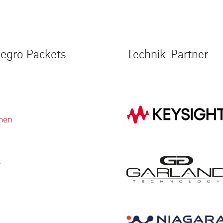
legro Packets
Technik-Partner
men
r