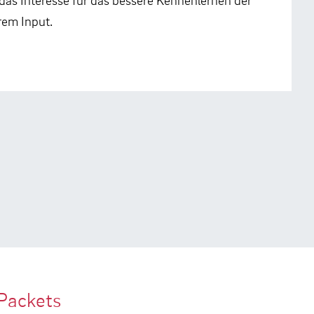
rem Input.
Packets