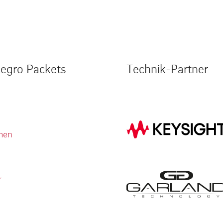
legro Packets
Technik-Partner
men
r