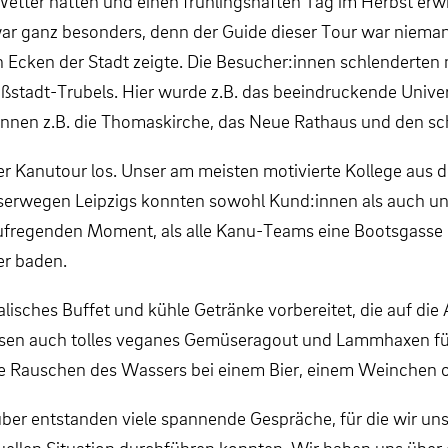
Wetter hatten und einen frühlingshaften Tag im Herbst erwi
ar ganz besonders, denn der Guide dieser Tour war niemand
n Ecken der Stadt zeigte. Die Besucher:innen schlenderten
oßstadt-Trubels. Hier wurde z.B. das beeindruckende Univ
nen z.B. die Thomaskirche, das Neue Rathaus und den sch
 Kanutour los. Unser am meisten motivierte Kollege aus de
rwegen Leipzigs konnten sowohl Kund:innen als auch unser
egenden Moment, als alle Kanu-Teams eine Bootsgasse pa
er baden.
isches Buffet und kühle Getränke vorbereitet, die auf die
sen auch tolles veganes Gemüseragout und Lammhaxen für d
 Rauschen des Wassers bei einem Bier, einem Weinchen od
er entstanden viele spannende Gespräche, für die wir uns 
ktuellen Situation durchführen konnten. Wir haben uns über