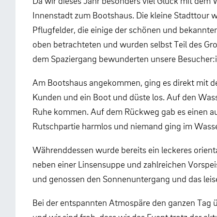
Da wir dieses Jahr besonders viel Glück mit dem 
Innenstadt zum Bootshaus. Die kleine Stadttour w
Pflugfelder, die einige der schönen und bekannte
oben betrachteten und wurden selbst Teil des Gr
dem Spaziergang bewunderten unsere Besucher:in
Am Bootshaus angekommen, ging es direkt mit der
Kunden und ein Boot und düste los. Auf den Wasse
Ruhe kommen. Auf dem Rückweg gab es einen aufr
Rutschpartie harmlos und niemand ging im Wass
Währenddessen wurde bereits ein leckeres oriental
neben einer Linsensuppe und zahlreichen Vorspei
und genossen den Sonnenuntergang und das leise
Bei der entspannten Atmospäre den ganzen Tag üb
und wir sind froh, dass wir das Event trotz der a