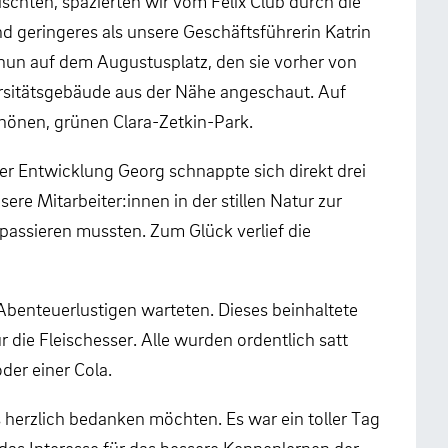
schten, spazierten wir vom Felix Club durch die
 geringeres als unsere Geschäftsführerin Katrin
 nun auf dem Augustusplatz, den sie vorher von
ersitätsgebäude aus der Nähe angeschaut. Auf
önen, grünen Clara-Zetkin-Park.
r Entwicklung Georg schnappte sich direkt drei
e Mitarbeiter:innen in der stillen Natur zur
ssieren mussten. Zum Glück verlief die
 Abenteuerlustigen warteten. Dieses beinhaltete
ie Fleischesser. Alle wurden ordentlich satt
er einer Cola.
herzlich bedanken möchten. Es war ein toller Tag
 das Interesse für das bessere Kennenlernen der