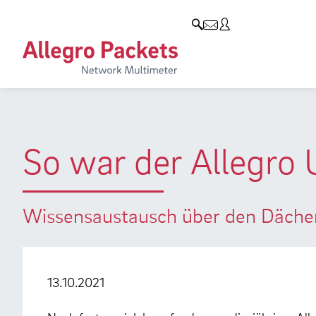
Resources & Service
Unternehmen
Produkte
Allegro Network Multimeter
Use Cases
Unternehmen
Analyse-Module
Solution Briefs
Kunden
Produktübersicht
Whitepaper
Partner
So war der Allegro
Case Studies
Umweltschutz
Videos
Forschung und Lehre
Wissensaustausch über den Dächer
Support
Karriere
Produkt-Handbuch
13.10.2021
Training