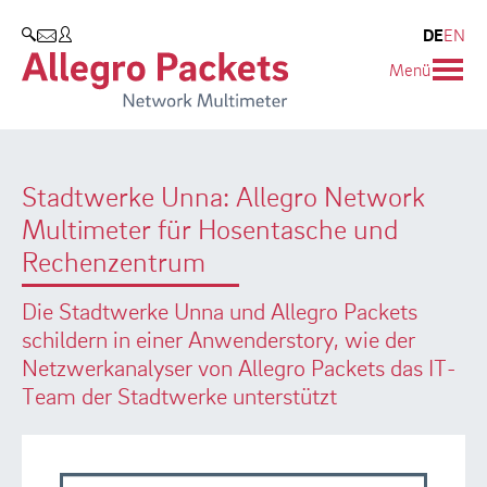
Resources & Service
Unternehmen
Produkte
DE
EN
SUCHEN
Menü
Allegro Network Multimeter
Use Cases
Unternehmen
Analyse-Module
Solution Briefs
Kunden
Stadtwerke Unna: Allegro Network
Produktübersicht
Whitepaper
Partner
Multimeter für Hosentasche und
Case Studies
Umweltschutz
Rechenzentrum
Videos
Forschung und Lehre
Die Stadtwerke Unna und Allegro Packets
schildern in einer Anwenderstory, wie der
Support
Karriere
Netzwerkanalyser von Allegro Packets das IT-
Team der Stadtwerke unterstützt
Produkt-Handbuch
Training