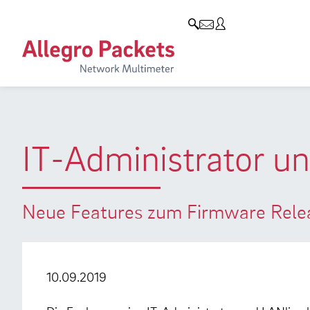
Resources & Service
Unternehmen
Produkte
Allegro Network Multimeter
Use Cases
Unternehmen
Analyse-Module
Solution Briefs
Kunden
Produktübersicht
Whitepaper
Partner
IT-Administrator un
Case Studies
Umweltschutz
Videos
Forschung und Lehre
Neue Features zum Firmware Rele
Support
Karriere
Produkt-Handbuch
10.09.2019
Training