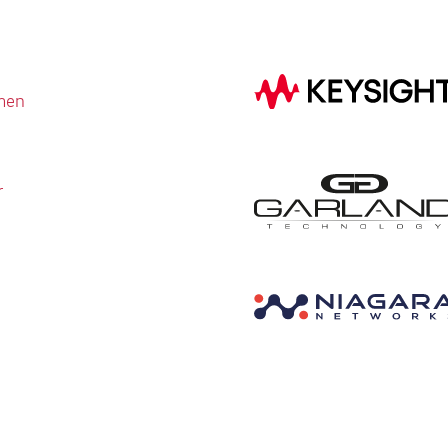
men
r