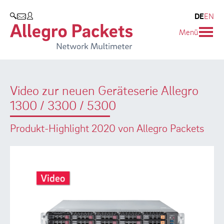
Resources & Service
Unternehmen
Produkte
DE
EN
SUCHEN
Menü
Allegro Network Multimeter
Use Cases
Unternehmen
Analyse-Module
Solution Briefs
Kunden
Video zur neuen Geräteserie Allegro
Produktübersicht
Whitepaper
Partner
1300 / 3300 / 5300
Case Studies
Umweltschutz
Produkt-Highlight 2020 von Allegro Packets
Videos
Forschung und Lehre
Support
Karriere
Produkt-Handbuch
Training