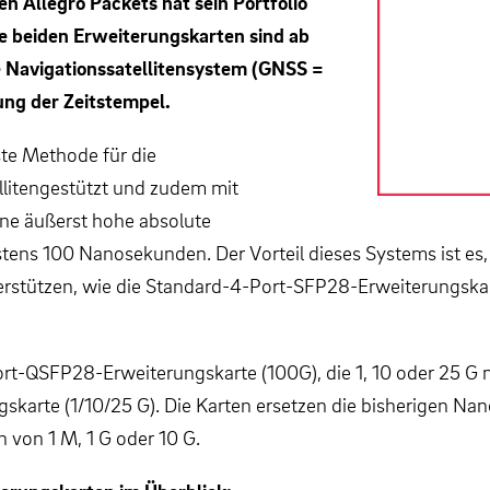
en Allegro Packets hat sein Portfolio
e beiden Erweiterungskarten sind ab
le Navigationssatellitensystem (GNSS =
ung der Zeitstempel.
ste Methode für die
llitengestützt und zudem mit
ine äußerst hohe absolute
tens 100 Nanosekunden. Der Vorteil dieses Systems ist es, 
terstützen, wie die Standard-4-Port-SFP28-Erweiterungska
rt-QSFP28-Erweiterungskarte (100G), die 1, 10 oder 25 
gskarte (1/10/25 G). Die Karten ersetzen die bisherigen 
 von 1 M, 1 G oder 10 G.