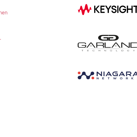
men
r