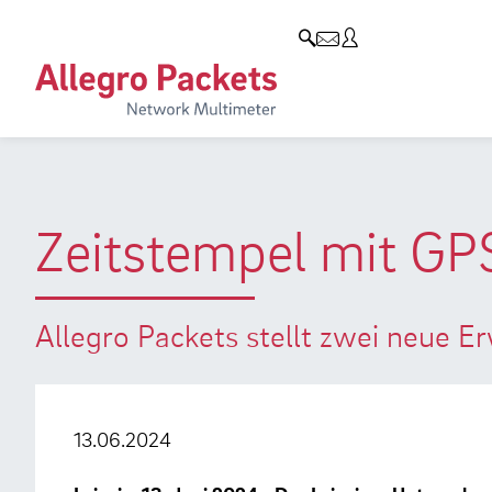
Resources & Service
Unternehmen
Produkte
Allegro Network Multimeter
Use Cases
Unternehmen
Analyse-Module
Solution Briefs
Kunden
Produktübersicht
Whitepaper
Partner
Zeitstempel mit GP
Case Studies
Umweltschutz
Videos
Forschung und Lehre
Allegro Packets stellt zwei neue E
Support
Karriere
Produkt-Handbuch
13.06.2024
Training