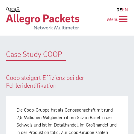
Blog & Events
Unternehmen
Produkte
DE
EN
SUCHEN
Menü
Allegro Network Multimeter
Unternehmen
Blog
Analyse-Module
Kunden
Events
Case Study COOP
Produktübersicht
Partner
Presse
Umweltschutz
Coop steigert Effizienz bei der
Forschung und Lehre
Fehleridentifikation
Karriere
Die Coop-Gruppe hat als Genossenschaft mit rund
2,6 Millionen Mitgliedern ihren Sitz in Basel in der
Schweiz und ist im Detailhandel, im Großhandel und
in der Produktion tätig. Zur Coop-Gruppe zählen