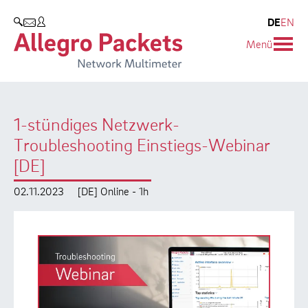
Resources & Service
Unternehmen
Produkte
DE
EN
SUCHEN
Menü
Allegro Network Multimeter
Use Cases
Unternehmen
Analyse-Module
Solution Briefs
Kunden
1-stündiges Netzwerk-
Produktübersicht
Whitepaper
Partner
Troubleshooting Einstiegs-Webinar
Case Studies
Umweltschutz
[DE]
Videos
Forschung und Lehre
02.11.2023
[DE] Online - 1h
Support
Karriere
Produkt-Handbuch
Training