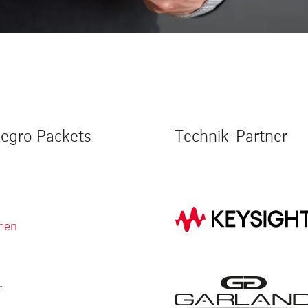
legro Packets
Technik-Partner
men
r