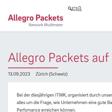
Resources & Service
Unternehmen
Produkte
Allegro Network Multimeter
Use Cases
Unternehmen
Analyse-Module
Solution Briefs
Kunden
Produktübersicht
Whitepaper
Partner
Allegro Packets au
Case Studies
Umweltschutz
Videos
Forschung und Lehre
13.09.2023
Zürich (Schweiz)
Support
Karriere
Produkt-Handbuch
Bei der diesjährigen ITMK, organisiert durch uns
alles um die Frage, wie Unternehmen eine gute Ba
Training
Perfomance erreichen können.