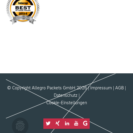
© Copyright Allegro Packets GmbH 2026 |
Impressum
|
AGB
|
Datenschutz
|
Cookie-Einstellungen