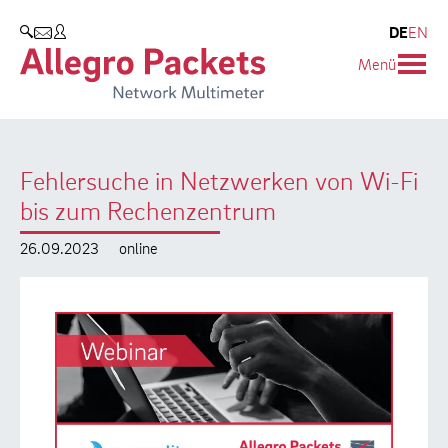
Resources & Service
Unternehmen
Produkte
DE
EN
SUCHEN
Menü
Allegro Network Multimeter
Use Cases
Unternehmen
Analyse-Module
Solution Briefs
Kunden
Fehlersuche in Netzwerken von Wi-Fi
Produktübersicht
Whitepaper
Partner
bis zum Rechenzentrum
Case Studies
Umweltschutz
26.09.2023
online
Videos
Forschung und Lehre
Support
Karriere
Produkt-Handbuch
Training