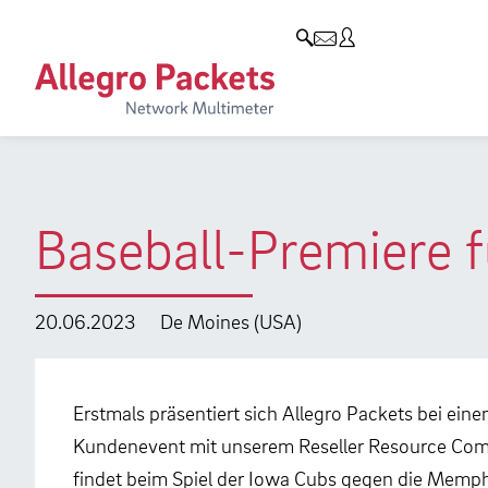
Resources & Service
Unternehmen
Produkte
Allegro Network Multimeter
Use Cases
Unternehmen
Analyse-Module
Solution Briefs
Kunden
Produktübersicht
Whitepaper
Partner
Baseball-Premiere f
Case Studies
Umweltschutz
Videos
Forschung und Lehre
20.06.2023
De Moines (USA)
Support
Karriere
Produkt-Handbuch
Erstmals präsentiert sich Allegro Packets bei ei
Kundenevent mit unserem Reseller Resource Com
Training
findet beim Spiel der Iowa Cubs gegen die Memphi