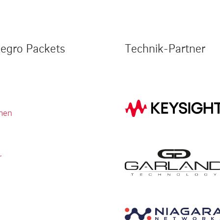
legro Packets
Technik-Partner
men
r