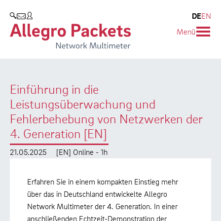
Resources & Service
Unternehmen
Produkte
DE
EN
SUCHEN
Menü
Allegro Network Multimeter
Use Cases
Unternehmen
Analyse-Module
Solution Briefs
Kunden
Einführung in die
Produktübersicht
Whitepaper
Partner
Leistungsüberwachung und
Case Studies
Umweltschutz
Fehlerbehebung von Netzwerken der
4. Generation [EN]
Videos
Forschung und Lehre
21.05.2025
[EN] Online - 1h
Support
Karriere
Erfahren Sie in einem kompakten Einstieg mehr
Produkt-Handbuch
über das in Deutschland entwickelte Allegro
Network Multimeter der 4. Generation. In einer
Training
anschließenden Echtzeit-Demonstration der