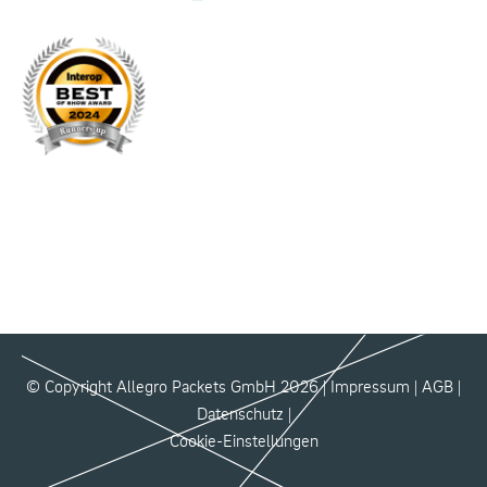
© Copyright Allegro Packets GmbH 2026 |
Impressum
|
AGB
|
Datenschutz
|
Cookie-Einstellungen