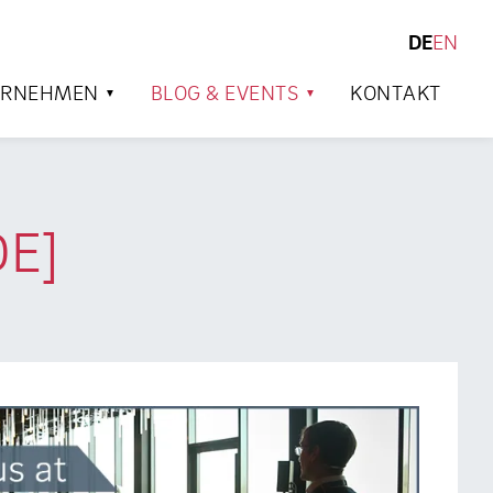
DE
EN
SUCHEN
ERNEHMEN
BLOG & EVENTS
KONTAKT
DE]