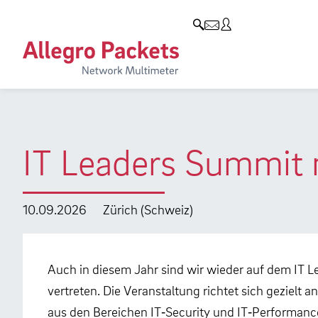
Resources & Service
Unternehmen
Produkte
Allegro Network Multimeter
Use Cases
Unternehmen
Analyse-Module
Solution Briefs
Kunden
Produktübersicht
Whitepaper
Partner
IT Leaders Summit m
Case Studies
Umweltschutz
Videos
Forschung und Lehre
10.09.2026
Zürich (Schweiz)
Support
Karriere
Produkt-Handbuch
Auch in diesem Jahr sind wir wieder auf dem IT 
vertreten. Die Veranstaltung richtet sich gezielt
Training
aus den Bereichen IT‑Security und IT‑Performance 