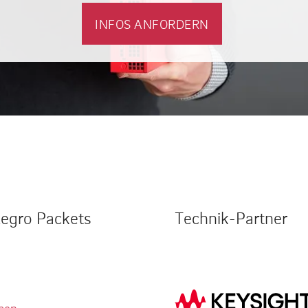
INFOS ANFORDERN
legro Packets
Technik-Partner
men