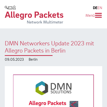
Resources & Service
Unternehmen
Produkte
DE
EN
SUCHEN
Menü
Allegro Network Multimeter
Use Cases
Unternehmen
Analyse-Module
Solution Briefs
Kunden
DMN Networkers Update 2023 mit
Produktübersicht
Whitepaper
Partner
Allegro Packets in Berlin
Case Studies
Umweltschutz
09.05.2023
Berlin
Videos
Forschung und Lehre
Support
Karriere
Produkt-Handbuch
Training