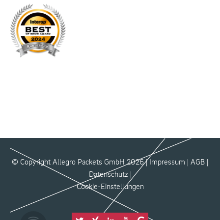
© Copyright Allegro Packets GmbH 2026 |
Impressum
|
AGB
|
Datenschutz
|
Cookie-Einstellungen