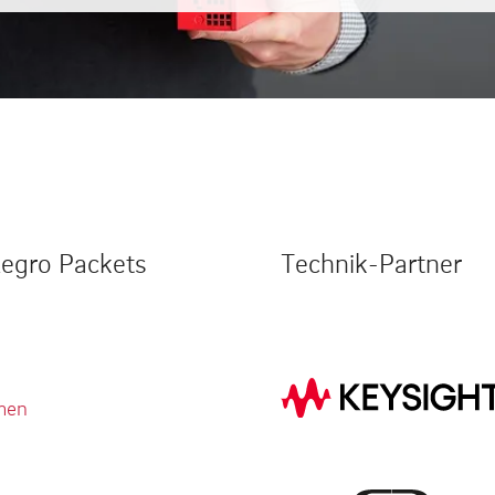
legro Packets
Technik-Partner
men