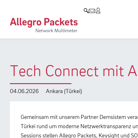
Resources & Service
Unternehmen
Produkte
Allegro Network Multimeter
Use Cases
Unternehmen
Analyse-Module
Solution Briefs
Kunden
Produktübersicht
Whitepaper
Partner
Tech Connect mit A
Case Studies
Umweltschutz
Videos
Forschung und Lehre
04.06.2026
Ankara (Türkei)
Support
Karriere
Produkt-Handbuch
Gemeinsam mit unserem Partner Demsistem verans
Türkei rund um moderne Netzwerktransparenz un
Training
Sessions stellen Allegro Packets, Keysight und 