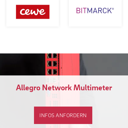
Allegro Network Multimeter
INFOS ANFORDERN