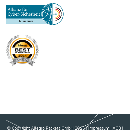
© Copyright Allegro Packets GmbH 2026 |
Impressum
|
AGB
|