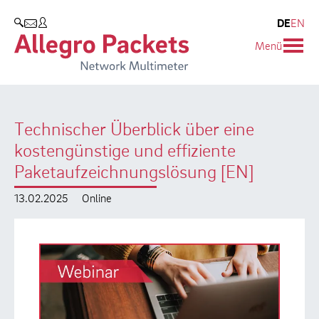
Resources & Service
Unternehmen
Produkte
DE
EN
SUCHEN
Menü
Allegro Network Multimeter
Use Cases
Unternehmen
Analyse-Module
Solution Briefs
Kunden
Technischer Überblick über eine
Produktübersicht
Whitepaper
Partner
kostengünstige und effiziente
Case Studies
Umweltschutz
Paketaufzeichnungslösung [EN]
Videos
Forschung und Lehre
13.02.2025
Online
Support
Karriere
Produkt-Handbuch
Training