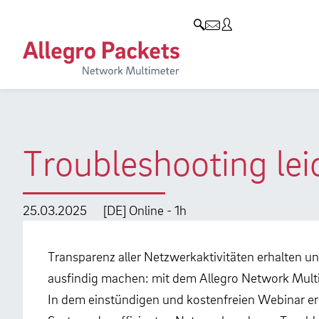
Resources & Service
Unternehmen
Produkte
Allegro Network Multimeter
Use Cases
Unternehmen
Analyse-Module
Solution Briefs
Kunden
Produktübersicht
Whitepaper
Partner
Troubleshooting lei
Case Studies
Umweltschutz
Videos
Forschung und Lehre
25.03.2025
[DE] Online - 1h
Support
Karriere
Transparenz aller Netzwerkaktivitäten erhalten 
Produkt-Handbuch
ausfindig machen: mit dem Allegro Network Multi
In dem einstündigen und kostenfreien Webinar erh
Training