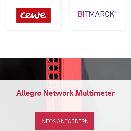
Allegro Network Multimeter
INFOS ANFORDERN