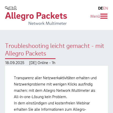
Resources & Service
Unternehmen
Produkte
DE
EN
SUCHEN
Menü
Allegro Network Multimeter
Use Cases
Unternehmen
Analyse-Module
Solution Briefs
Kunden
Troubleshooting leicht gemacht - mit
Produktübersicht
Whitepaper
Partner
Allegro Packets
Case Studies
Umweltschutz
18.09.2025
[DE] Online - 1h
Videos
Forschung und Lehre
Transparenz aller Netzwerkaktivitäten erhalten und
Support
Karriere
Netzwerkprobleme mit wenigen Klicks ausfindig
machen: mit dem Allegro Network Multimeter als
Produkt-Handbuch
All-in-one-Lösung kein Problem.
In dem einstündigen und kostenfreien Webinar
Training
erhalten Sie alle Informationen zum Allegro-