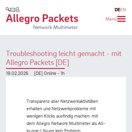
Resources & Service
Unternehmen
Produkte
DE
EN
SUCHEN
Menü
Allegro Network Multimeter
Use Cases
Unternehmen
Analyse-Module
Solution Briefs
Kunden
Troubleshooting leicht gemacht - mit
Produktübersicht
Whitepaper
Partner
Allegro Packets [DE]
Case Studies
Umweltschutz
19.02.2026
[DE] Online - 1h
Videos
Forschung und Lehre
Support
Karriere
Transparenz aller Netzwerkaktivitäten
erhalten und Netzwerkprobleme mit
Produkt-Handbuch
wenigen Klicks ausfindig machen: mit
dem Allegro Network Multimeter als All-
Training
in-one-Lösung kein Problem.