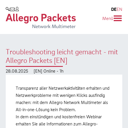
Resources & Service
Unternehmen
Produkte
DE
EN
SUCHEN
Menü
Allegro Network Multimeter
Use Cases
Unternehmen
Analyse-Module
Solution Briefs
Kunden
Troubleshooting leicht gemacht - mit
Produktübersicht
Whitepaper
Partner
Allegro Packets [EN]
Case Studies
Umweltschutz
28.08.2025
[EN] Online - 1h
Videos
Forschung und Lehre
Transparenz aller Netzwerkaktivitäten erhalten und
Support
Karriere
Netzwerkprobleme mit wenigen Klicks ausfindig
machen: mit dem Allegro Network Multimeter als
Produkt-Handbuch
All-in-one-Lösung kein Problem.
In dem einstündigen und kostenfreien Webinar
Training
erhalten Sie alle Informationen zum Allegro-