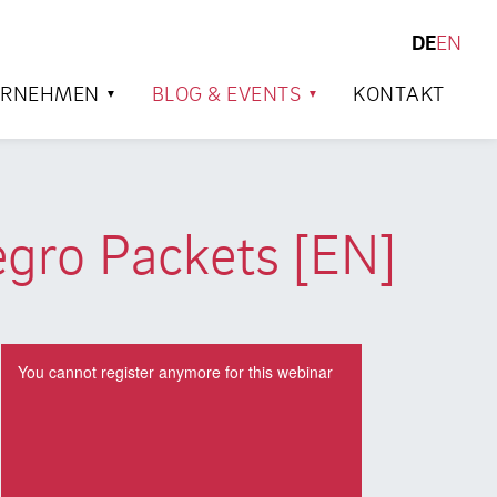
DE
EN
SUCHEN
ERNEHMEN
BLOG & EVENTS
KONTAKT
egro Packets [EN]