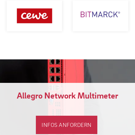
Allegro Network Multimeter
INFOS ANFORDERN