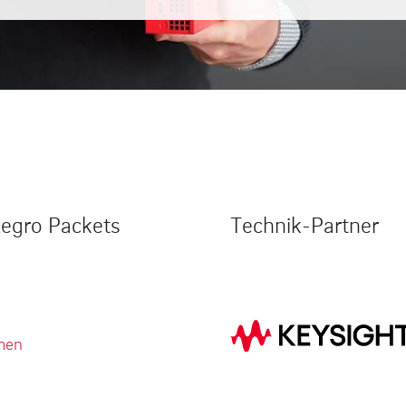
legro Packets
Technik-Partner
men