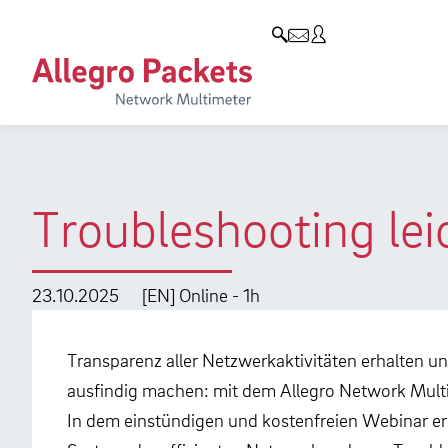
Resources & Service
Unternehmen
Produkte
Allegro Network Multimeter
Use Cases
Unternehmen
Analyse-Module
Solution Briefs
Kunden
Produktübersicht
Whitepaper
Partner
Troubleshooting lei
Case Studies
Umweltschutz
Videos
Forschung und Lehre
23.10.2025
[EN] Online - 1h
Support
Karriere
Transparenz aller Netzwerkaktivitäten erhalten 
Produkt-Handbuch
ausfindig machen: mit dem Allegro Network Multi
In dem einstündigen und kostenfreien Webinar erh
Training