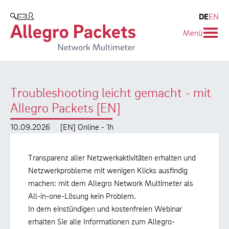
Resources & Service
Unternehmen
Produkte
DE
EN
SUCHEN
Menü
Allegro Network Multimeter
Use Cases
Unternehmen
Analyse-Module
Solution Briefs
Kunden
Troubleshooting leicht gemacht - mit
Produktübersicht
Whitepaper
Partner
Allegro Packets [EN]
Case Studies
Umweltschutz
10.09.2026
[EN] Online - 1h
Videos
Forschung und Lehre
Transparenz aller Netzwerkaktivitäten erhalten und
Support
Karriere
Netzwerkprobleme mit wenigen Klicks ausfindig
machen: mit dem Allegro Network Multimeter als
Produkt-Handbuch
All-in-one-Lösung kein Problem.
In dem einstündigen und kostenfreien Webinar
Training
erhalten Sie alle Informationen zum Allegro-