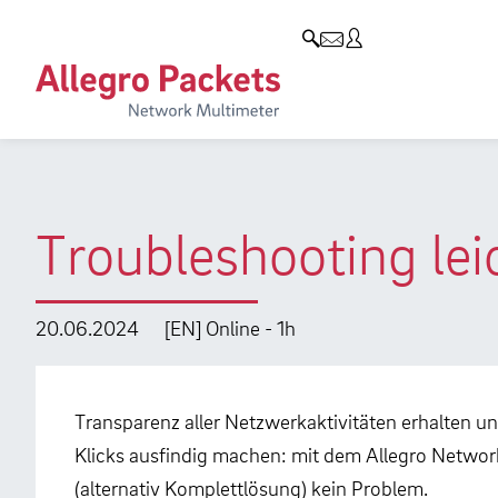
Resources & Service
Unternehmen
Produkte
Allegro Network Multimeter
Use Cases
Unternehmen
Analyse-Module
Solution Briefs
Kunden
Produktübersicht
Whitepaper
Partner
Troubleshooting lei
Case Studies
Umweltschutz
Videos
Forschung und Lehre
20.06.2024
[EN] Online - 1h
Support
Karriere
Produkt-Handbuch
Transparenz aller Netzwerkaktivitäten erhalten
Klicks ausfindig machen: mit dem Allegro Networ
Training
(alternativ Komplettlösung) kein Problem.