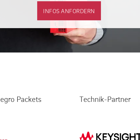
INFOS ANFORDERN
legro Packets
Technik-Partner
men