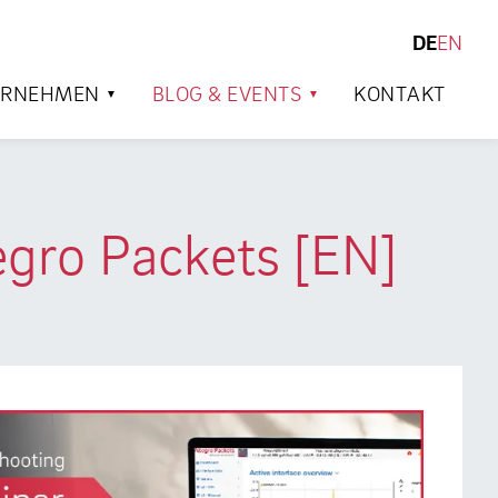
DE
EN
SUCHEN
ERNEHMEN
BLOG & EVENTS
KONTAKT
egro Packets [EN]