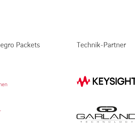
legro Packets
Technik-Partner
men
r