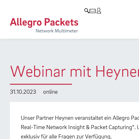
Resources & Service
Unternehmen
Produkte
Allegro Network Multimeter
Use Cases
Unternehmen
Analyse-Module
Solution Briefs
Kunden
Produktübersicht
Whitepaper
Partner
Webinar mit Heynen
Case Studies
Umweltschutz
Videos
Forschung und Lehre
31.10.2023
online
Support
Karriere
Produkt-Handbuch
Unser Partner Heynen veranstaltet ein Allegro Pa
Real-Time Network Insight & Packet Capturing". 
Training
exklusiv für alle Fragen zur Verfügung.