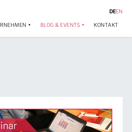
DE
EN
SUCHEN
ERNEHMEN
BLOG & EVENTS
KONTAKT
s