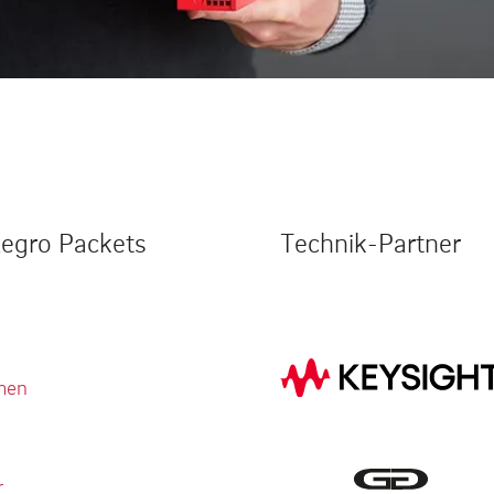
legro Packets
Technik-Partner
men
r