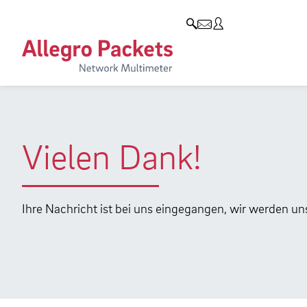
Resources & Service
Blog & Events
Unternehmen
Produkte
Allegro Network Multimeter
Use Cases
Unternehmen
Blog
Analyse-Module
Solution Briefs
Kunden
Events
Produktübersicht
Whitepaper
Partner
Presse
Vielen Dank!
Case Studies
Umweltschutz
Videos
Forschung und Lehre
Ihre Nachricht ist bei uns eingegangen, wir werden un
Support
Karriere
Produkt-Handbuch
Training