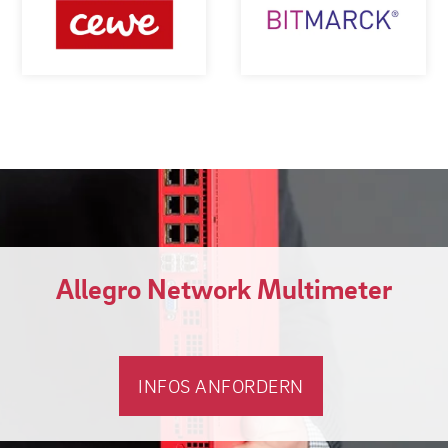
Allegro Network Multimeter
INFOS ANFORDERN