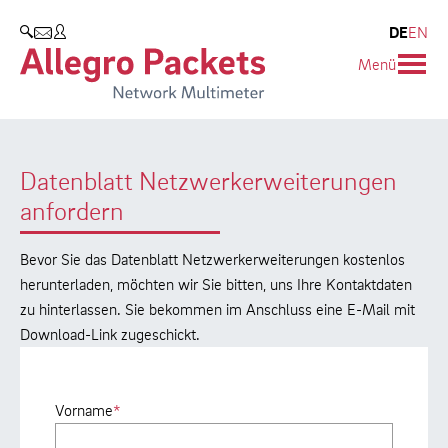
Resources & Service
Blog & Events
Unternehmen
Produkte
DE
EN
SUCHEN
Menü
Allegro Network Multimeter
Use Cases
Unternehmen
Blog
Analyse-Module
Solution Briefs
Kunden
Events
Datenblatt Netzwerkerweiterungen
Produktübersicht
Whitepaper
Partner
Presse
anfordern
Case Studies
Umweltschutz
Bevor Sie das Datenblatt Netzwerkerweiterungen kostenlos
Videos
Forschung und Lehre
herunterladen, möchten wir Sie bitten, uns Ihre Kontaktdaten
zu hinterlassen. Sie bekommen im Anschluss eine E-Mail mit
Support
Karriere
Download-Link zugeschickt.
Produkt-Handbuch
Vorname
*
Training