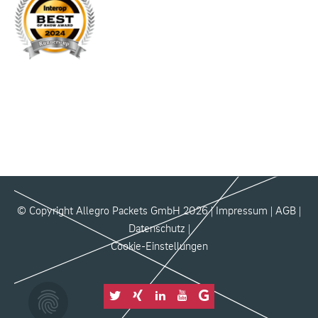
© Copyright Allegro Packets GmbH 2026 |
Impressum
|
AGB
|
Datenschutz
|
Cookie-Einstellungen