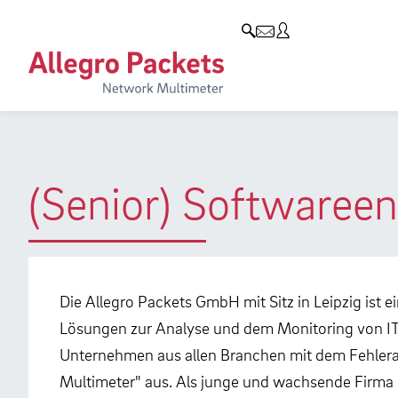
Resources & Service
Blog & Events
Produkte
Allegro Network Multimeter
Use Cases
Blog
Analyse-Module
Solution Briefs
Events
Produktübersicht
Whitepaper
Presse
(Senior) Softwareen
Case Studies
Videos
Support
Die Allegro Packets GmbH mit Sitz in Leipzig ist 
Lösungen zur Analyse und dem Monitoring von IT
Produkt-Handbuch
Unternehmen aus allen Branchen mit dem Fehlera
Training
Multimeter" aus. Als junge und wachsende Firma 