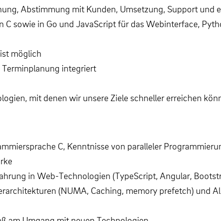
lanung, Abstimmung mit Kunden, Umsetzung, Support und e
n C sowie in Go und JavaScript für das Webinterface, Pyth
ist möglich
e Terminplanung integriert
logien, mit denen wir unsere Ziele schneller erreichen kön
rammiersprache C, Kenntnisse von paralleler Programmierun
erke
hrung in Web-Technologien (TypeScript, Angular, Bootstrap
hnerarchitekturen (NUMA, Caching, memory prefetch) und A
Spaß am Umgang mit neuen Technologien