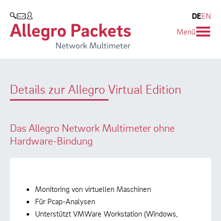
Resources & Service
Blog & Events
Unternehmen
DE
EN
SUCHEN
Menü
Use Cases
Unternehmen
Blog
Solution Briefs
Kunden
Events
Details zur Allegro Virtual Edition
Whitepaper
Partner
Presse
Case Studies
Umweltschutz
Das Allegro Network Multimeter ohne
Videos
Forschung und Lehre
Hardware-Bindung
Support
Karriere
Produkt-Handbuch
Monitoring von virtuellen Maschinen
Für Pcap-Analysen
Training
Unterstützt VMWare Workstation (Windows,