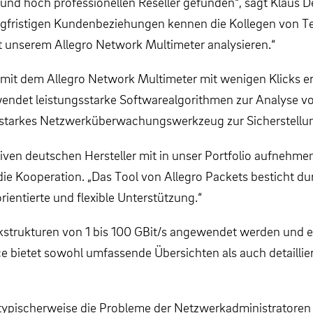
 und hoch professionellen Reseller gefunden“, sagt Klaus 
angfristigen Kundenbeziehungen kennen die Kollegen von Te
it unserem Allegro Network Multimeter analysieren.“
 mit dem Allegro Network Multimeter mit wenigen Klicks e
endet leistungsstarke Softwarealgorithmen zur Analyse vo
ungsstarkes Netzwerküberwachungswerkzeug zur Sicherstellu
tiven deutschen Hersteller mit in unser Portfolio aufnehm
die Kooperation. „Das Tool von Allegro Packets besticht d
ientierte und flexible Unterstützung.“
strukturen von 1 bis 100 GBit/s angewendet werden und e
 bietet sowohl umfassende Übersichten als auch detaillier
typischerweise die Probleme der Netzwerkadministratoren l