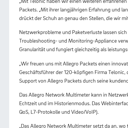
„Mit Telonic haben wir einen weiteren erfahrenen
Packets. „Mit ihrer langjährigen Erfahrung und l
drückt der Schuh an genau den Stellen, die wir m
Netzwerkprobleme und Paketverluste lassen sich
Troubleshooting- und Monitoring-Appliance verw
Granularität und fungiert gleichzeitig als leist
„Wir freuen uns mit Allegro Packets einen innova
Geschäftsführer der 120-köpfigen Firma Telonic, 
Support von Allegro Packets durch seine kundenor
Das Allegro Network Multimeter kann in Netzwerk
Echtzeit und im Historienmodus. Das Webinterface
QoS, L7-Protokolle und Video/VoIP).
„Das Allegro Network Multimeter setzt da an, wo 