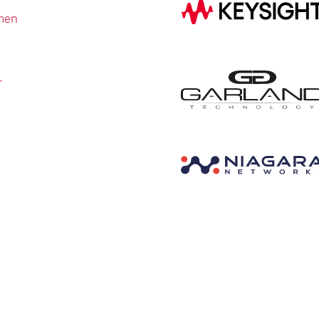
men
r