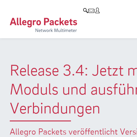
Resources & Service
Unternehmen
Produkte
Allegro Network Multimeter
Use Cases
Unternehmen
Analyse-Module
Solution Briefs
Kunden
Produktübersicht
Whitepaper
Partner
Release 3.4: Jetzt
Case Studies
Umweltschutz
Moduls und ausführl
Videos
Forschung und Lehre
Support
Karriere
Verbindungen
Produkt-Handbuch
Allegro Packets veröffentlicht Ve
Training