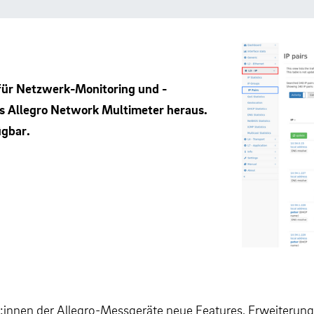
t für Netzwerk-Monitoring und -
as Allegro Network Multimeter heraus.
ügbar.
innen der Allegro-Messgeräte neue Features, Erweiterunge