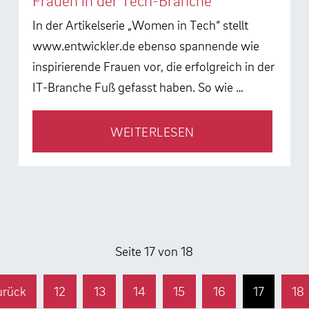
Frauen in der Tech-Branche
In der Artikelserie „Women in Tech“ stellt
www.entwickler.de ebenso spannende wie
inspirierende Frauen vor, die erfolgreich in der
IT-Branche Fuß gefasst haben. So wie …
WEITERLESEN
Seite 17 von 18
urück
12
13
14
15
16
17
18