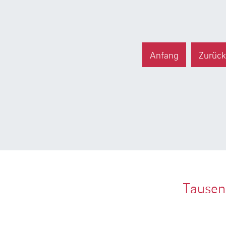
Anfang
Zurüc
Tausen