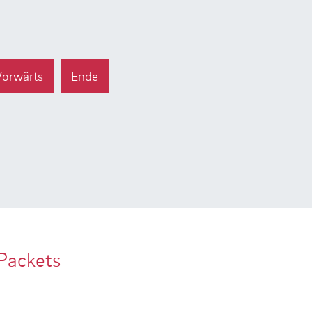
Vorwärts
Ende
Packets