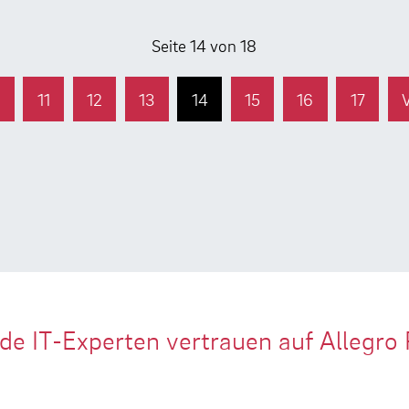
Seite 14 von 18
k
11
12
13
14
15
16
17
de IT-Experten vertrauen auf Allegro 