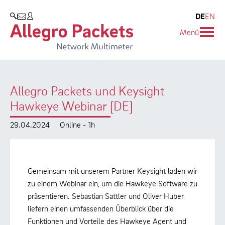
Resources & Service
Unternehmen
Produkte
DE
EN
SUCHEN
Menü
Allegro Network Multimeter
Use Cases
Unternehmen
Analyse-Module
Solution Briefs
Kunden
Allegro Packets und Keysight
Produktübersicht
Whitepaper
Partner
Hawkeye Webinar [DE]
Case Studies
Umweltschutz
29.04.2024
Online - 1h
Videos
Forschung und Lehre
Support
Karriere
Gemeinsam mit unserem Partner Keysight laden wir
zu einem Webinar ein, um die Hawkeye Software zu
Produkt-Handbuch
präsentieren. Sebastian Sattler und Oliver Huber
liefern einen umfassenden Überblick über die
Training
Funktionen und Vorteile des Hawkeye Agent und