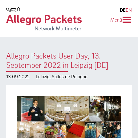
Resources & Service
Unternehmen
Produkte
DE
EN
SUCHEN
Menü
Allegro Network Multimeter
Use Cases
Unternehmen
Analyse-Module
Solution Briefs
Kunden
Allegro Packets User Day, 13.
Produktübersicht
Whitepaper
Partner
September 2022 in Leipzig [DE]
Case Studies
Umweltschutz
13.09.2022
Leipzig, Salles de Pologne
Videos
Forschung und Lehre
Support
Karriere
Produkt-Handbuch
Training