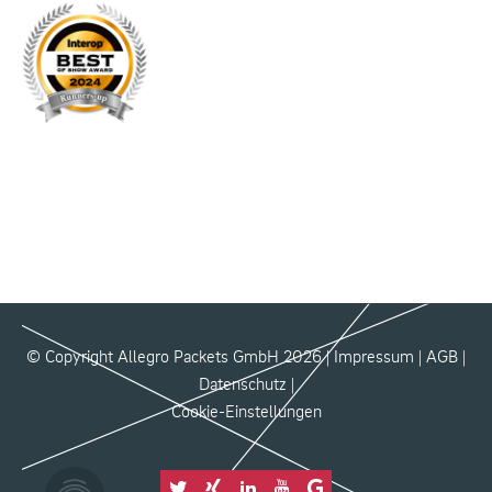
© Copyright Allegro Packets GmbH 2026 |
Impressum
|
AGB
|
Datenschutz
|
Cookie-Einstellungen